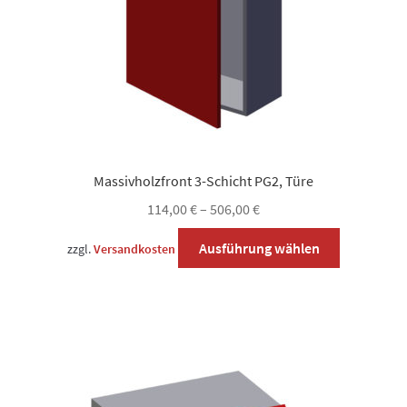
Produktsei
gewählt
werden
Massivholzfront 3-Schicht PG2, Türe
114,00
€
–
506,00
€
Dieses
Ausführung wählen
zzgl.
Versandkosten
Produkt
weist
mehrere
Varianten
auf.
Die
Optionen