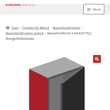
Zur
Zum
Menü
Navigation
Inhalt
springen
springen
Start
Start
Fronten für Metod
Massivholzfronten
Massivholzfronten metod
Massivholzfront 3-Schicht PG2,
AGB
Wange/Abdeckseite
Datenschutz
Echtheit von Bewertungen
Impressum
Kasse
Mein Konto