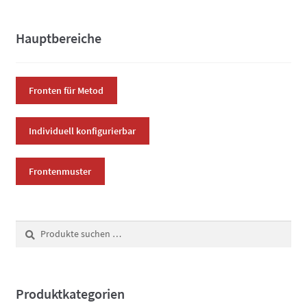
auf.
Die
Hauptbereiche
Optionen
können
auf
Fronten für Metod
der
Produktsei
Individuell konfigurierbar
gewählt
werden
Frontenmuster
Suchen
Suchen
nach:
Produktkategorien