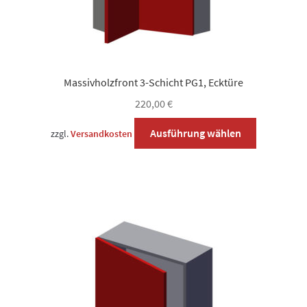
Massivholzfront 3-Schicht PG1, Ecktüre
220,00
€
Dieses
Ausführung wählen
zzgl.
Versandkosten
Produkt
weist
mehrere
Varianten
auf.
Die
Optionen
können
auf
der