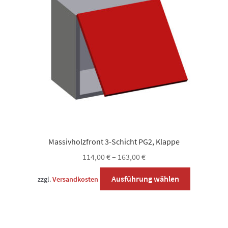
können
auf
der
Produktsei
gewählt
werden
Massivholzfront 3-Schicht PG2, Klappe
114,00
€
–
163,00
€
Dieses
Ausführung wählen
zzgl.
Versandkosten
Produkt
weist
mehrere
Varianten