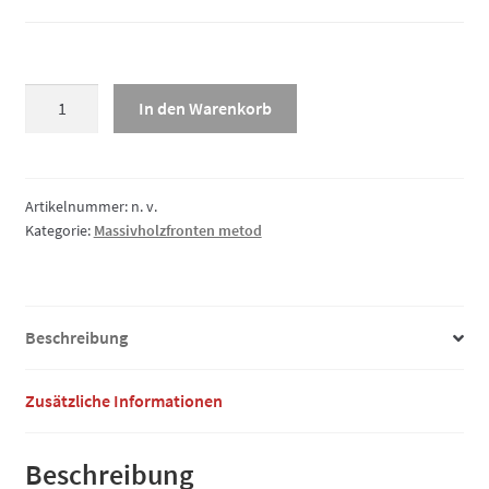
Massivholzfront
In den Warenkorb
3-
Schicht
PG2,
Wange/Abdeckseite
Artikelnummer:
n. v.
Kategorie:
Massivholzfronten metod
Menge
Beschreibung
Zusätzliche Informationen
Beschreibung