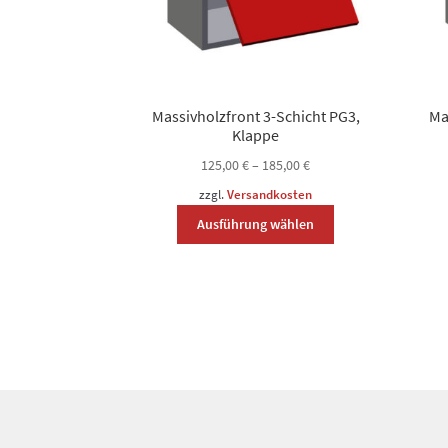
Massivholzfront 3-Schicht PG3,
Ma
Klappe
125,00
€
–
185,00
€
zzgl.
Versandkosten
Dieses
Ausführung wählen
Produkt
weist
mehrere
Varianten
auf.
Die
Optionen
können
auf
der