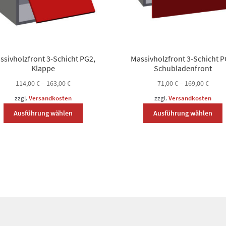
ssivholzfront 3-Schicht PG2,
Massivholzfront 3-Schicht P
Klappe
Schubladenfront
114,00
€
–
163,00
€
71,00
€
–
169,00
€
zzgl.
Versandkosten
zzgl.
Versandkosten
Dieses
D
Ausführung wählen
Ausführung wählen
Produkt
P
weist
w
mehrere
m
Varianten
V
auf.
a
Die
D
Optionen
O
können
k
auf
a
der
d