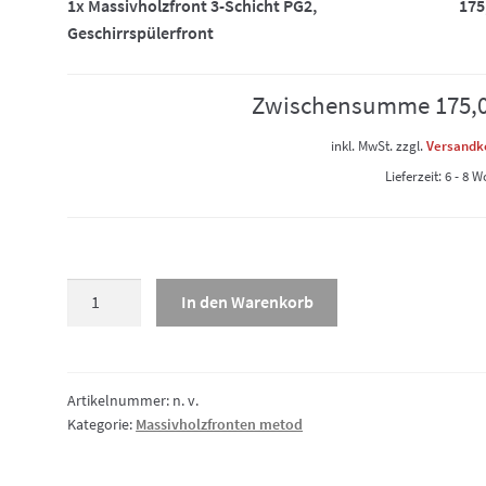
1x
Massivholzfront 3-Schicht PG2,
175
Geschirrspülerfront
Zwischensumme
175,
inkl. MwSt.
zzgl.
Versandk
Lieferzeit:
6 - 8 
Massivholzfront
In den Warenkorb
3-
Schicht
PG2,
Geschirrspülerfront
Artikelnummer:
n. v.
Kategorie:
Massivholzfronten metod
Menge