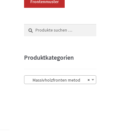
Frontenmuster
Suchen
Suchen
nach:
Produktkategorien
Massivholzfronten metod
×