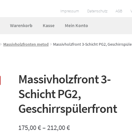
Impressum
Datenschutz
AGB
Warenkorb
Kasse
Mein Konto
ungen
Impressum
Kasse
Mein Konto
So funktionierts
Massivholzfronten metod
Massivholzfront 3-Schicht PG2, Geschirrspüle
 und Lieferzeiten
Warenkorb
Widerruf
Zahlungsarten
Massivholzfront 3-
Schicht PG2,
Geschirrspülerfront
175,00
€
–
212,00
€