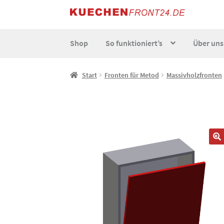
Zur
Zum
Navigation
Inhalt
springen
springen
Shop
So funktioniert’s
Über uns
Start
AGB
Datenschutz
Echtheit von Bewert
Start
Fronten für Metod
Massivholzfronten
So funktionierts individuell
Über uns
Versand