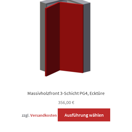
Die
Optionen
können
auf
der
Produktsei
gewählt
werden
Massivholzfront 3-Schicht PG4, Ecktüre
356,00
€
Dieses
Ausführung wählen
zzgl.
Versandkosten
Produkt
weist