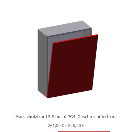
mehrere
Varianten
auf.
Die
Optionen
können
auf
der
Produktsei
gewählt
werden
Massivholzfront 3-Schicht PG4, Geschirrspülerfront
261,00
€
–
326,00
€