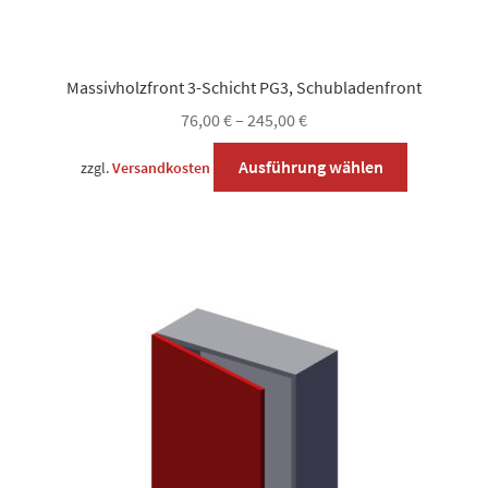
Massivholzfront 3-Schicht PG3, Schubladenfront
76,00
€
–
245,00
€
Dieses
Ausführung wählen
zzgl.
Versandkosten
Produkt
weist
mehrere
Varianten
auf.
Die
Optionen
können
auf
der
Produktsei
gewählt