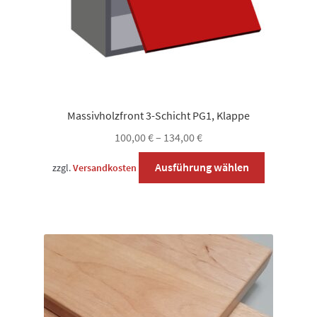
werden
Massivholzfront 3-Schicht PG1, Klappe
100,00
€
–
134,00
€
Dieses
Ausführung wählen
zzgl.
Versandkosten
Produkt
weist
mehrere
Varianten
auf.
Die
Optionen
können