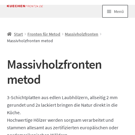
Zur
Zum
Menü
Navigation
Inhalt
springen
springen
Start
Start
Fronten für Metod
Massivholzfronten
Massivholzfronten metod
AGB
Datenschutz
Massivholzfronten
Echtheit von Bewertungen
metod
Impressum
3-Schichtplatten aus edlen Laubhölzern, allseitig 2 mm
gerundet und 2x lackiert bringen die Natur direkt in die
Kasse
Küche.
Hochwertige Hölzer werden sorgsam verarbeitet und
Mein Konto
stammen allesamt aus zertifizierten europäischen oder
nordamerikanischen Wäldern.