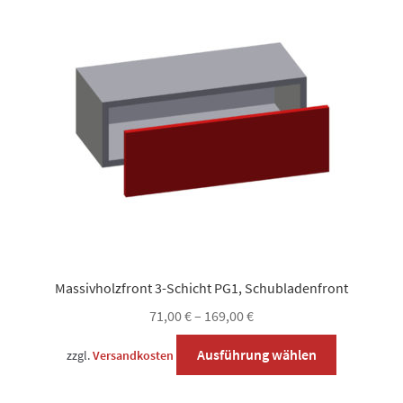
Die
Optionen
können
auf
der
Produktseite
gewählt
werden
Massivholzfront 3-Schicht PG1, Schubladenfront
71,00
€
–
169,00
€
Dieses
Ausführung wählen
zzgl.
Versandkosten
Produkt
weist