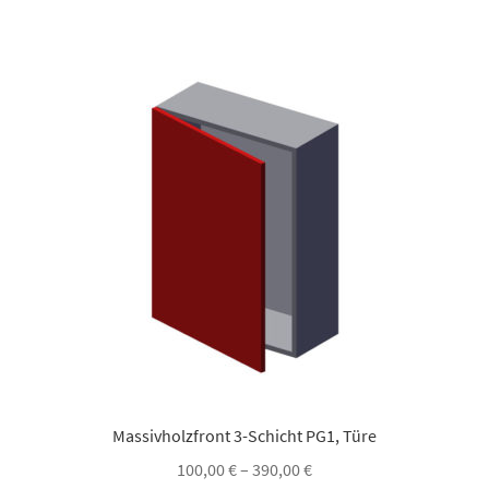
mehrere
Varianten
auf.
Die
Optionen
können
auf
der
Produktsei
gewählt
werden
Massivholzfront 3-Schicht PG1, Türe
100,00
€
–
390,00
€