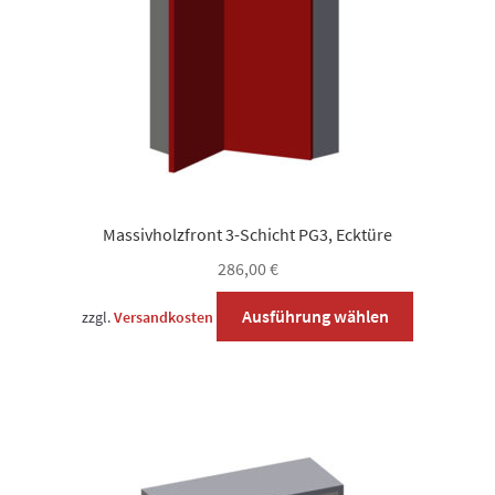
Produktsei
gewählt
werden
Massivholzfront 3-Schicht PG3, Ecktüre
286,00
€
Dieses
Ausführung wählen
zzgl.
Versandkosten
Produkt
weist
mehrere
Varianten
auf.
Die