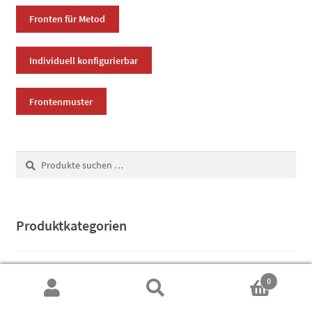
Fronten für Metod
Individuell konfigurierbar
Frontenmuster
Suchen
Suchen
nach:
Produktkategorien
Massivholzfronten metod
×
0
Suchen
Suchen