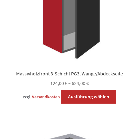
der
Produktsei
gewählt
werden
Massivholzfront 3-Schicht PG3, Wange/Abdeckseite
124,00
€
–
624,00
€
Dieses
Ausführung wählen
zzgl.
Versandkosten
Produkt
weist
mehrere
Varianten
auf.