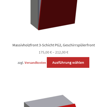
gewählt
werden
Massivholzfront 3-Schicht PG2, Geschirrspülerfront
175,00
€
–
212,00
€
Dieses
Ausführung wählen
zzgl.
Versandkosten
Produkt
weist
mehrere
Varianten
auf.
Die
Optionen