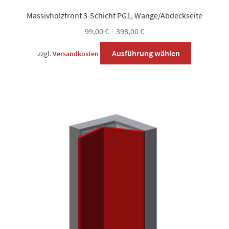
Massivholzfront 3-Schicht PG1, Wange/Abdeckseite
99,00
€
–
398,00
€
Dieses
Ausführung wählen
zzgl.
Versandkosten
Produkt
weist
mehrere
Varianten
auf.
Die
Optionen
können
auf
der
Produktsei
gewählt
werden