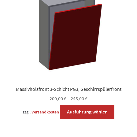
Optionen
können
auf
der
Produktsei
gewählt
werden
Massivholzfront 3-Schicht PG3, Geschirrspülerfront
200,00
€
–
245,00
€
Dieses
Ausführung wählen
zzgl.
Versandkosten
Produkt
weist
mehrere