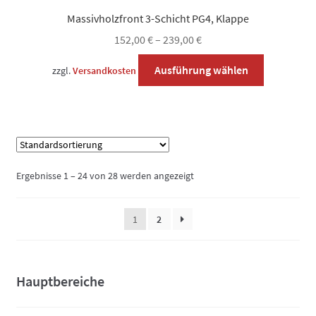
Massivholzfront 3-Schicht PG4, Klappe
152,00
€
–
239,00
€
Dieses
Ausführung wählen
zzgl.
Versandkosten
Produkt
weist
mehrere
Varianten
auf.
Die
Ergebnisse 1 – 24 von 28 werden angezeigt
Optionen
können
1
2
auf
der
Produktsei
gewählt
Hauptbereiche
werden