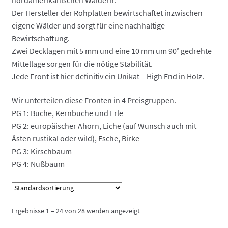
So funktionierts
Der Hersteller der Rohplatten bewirtschaftet inzwischen
eigene Wälder und sorgt für eine nachhaltige
So funktionierts individuell
Bewirtschaftung.
Zwei Decklagen mit 5 mm und eine 10 mm um 90° gedrehte
Über uns
Mittellage sorgen für die nötige Stabilität.
Jede Front ist hier definitiv ein Unikat – High End in Holz.
Versand und Lieferzeiten
Wir unterteilen diese Fronten in 4 Preisgruppen.
Warenkorb
PG 1: Buche, Kernbuche und Erle
PG 2: europäischer Ahorn, Eiche (auf Wunsch auch mit
Ästen rustikal oder wild), Esche, Birke
Widerruf
PG 3: Kirschbaum
PG 4: Nußbaum
Zahlungsarten
Ergebnisse 1 – 24 von 28 werden angezeigt