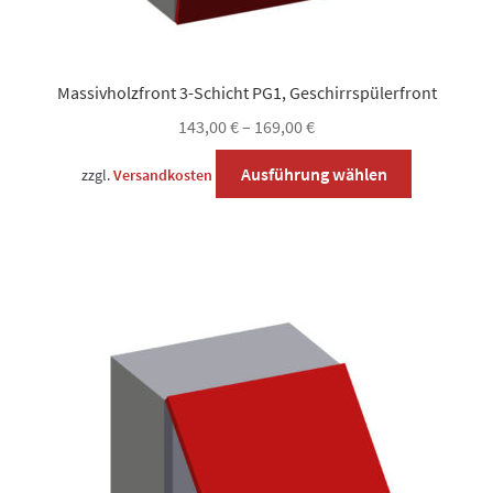
Massivholzfront 3-Schicht PG1, Geschirrspülerfront
143,00
€
–
169,00
€
Dieses
Ausführung wählen
zzgl.
Versandkosten
Produkt
weist
mehrere
Varianten
auf.
Die
Optionen
können
auf
der
Produktsei
gewählt