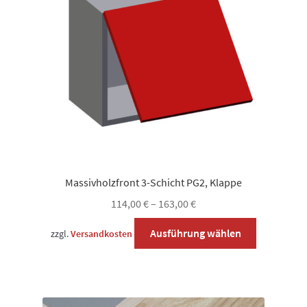
können
auf
der
Produktsei
gewählt
werden
Massivholzfront 3-Schicht PG2, Klappe
114,00
€
–
163,00
€
Dieses
Ausführung wählen
zzgl.
Versandkosten
Produkt
weist
mehrere
Varianten