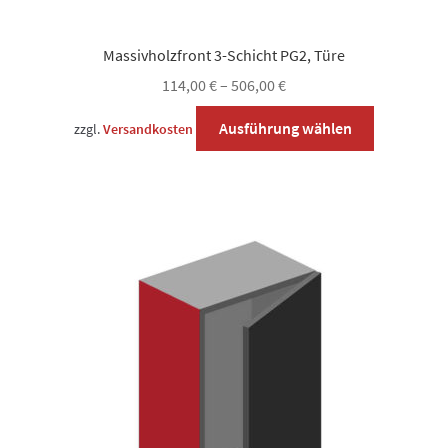
Massivholzfront 3-Schicht PG2, Türe
114,00
€
–
506,00
€
Dieses
Ausführung wählen
zzgl.
Versandkosten
Produkt
weist
mehrere
Varianten
auf.
Die
Optionen
können
auf
der
Produktsei
gewählt
werden