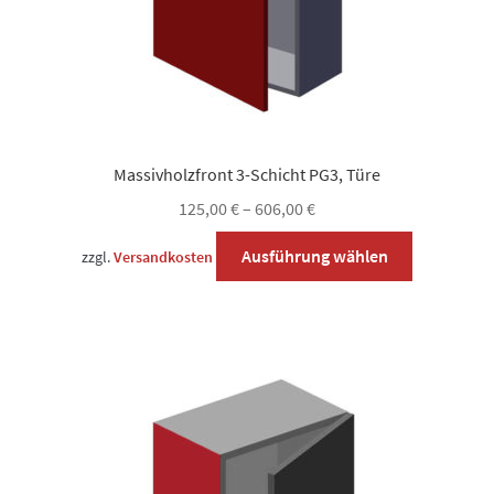
werden
Massivholzfront 3-Schicht PG3, Türe
125,00
€
–
606,00
€
Dieses
Ausführung wählen
zzgl.
Versandkosten
Produkt
weist
mehrere
Varianten
auf.
Die
Optionen
können
auf