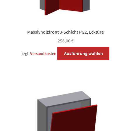
Massivholzfront 3-Schicht PG2, Ecktüre
258,00
€
Dieses
Ausführung wählen
zzgl.
Versandkosten
Produkt
weist
mehrere
Varianten
auf.
Die
Optionen
können
auf
der
Produktsei