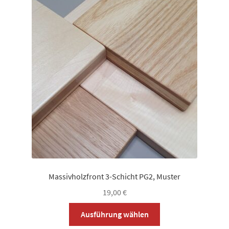
auf.
Die
Optionen
können
auf
der
Produktsei
gewählt
werden
Massivholzfront 3-Schicht PG2, Muster
19,00
€
Dieses
Ausführung wählen
Produkt