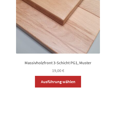
auf
der
Produktsei
gewählt
werden
Massivholzfront 3-Schicht PG1, Muster
19,00
€
Dieses
Ausführung wählen
Produkt
weist
mehrere
Varianten
auf.