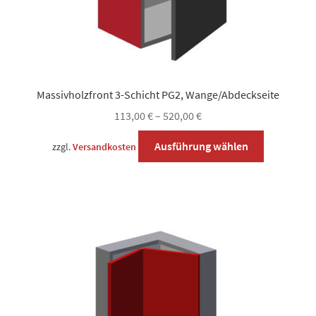
Massivholzfront 3-Schicht PG2, Wange/Abdeckseite
113,00
€
–
520,00
€
Dieses
Ausführung wählen
zzgl.
Versandkosten
Produkt
weist
mehrere
Varianten
auf.
Die
Optionen
können
auf
der