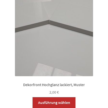
auf.
Die
Optionen
können
auf
der
Produktseite
gewählt
werden
Dekorfront Hochglanz lackiert, Muster
2,00
€
Dieses
Ausführung wählen
Produkt