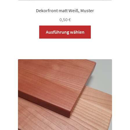
Dekorfront matt Weiß, Muster
0,50
€
Dieses
Ausführung wählen
Produkt
weist
mehrere
Varianten
auf.
Die
Optionen
können
auf
der
Produktseite
gewählt
werden