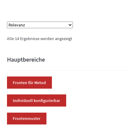
weist
mehrere
Varianten
auf.
Die
Alle 14 Ergebnisse werden angezeigt
Optionen
können
auf
Hauptbereiche
der
Produktseite
gewählt
Fronten für Metod
werden
Individuell konfigurierbar
Frontenmuster