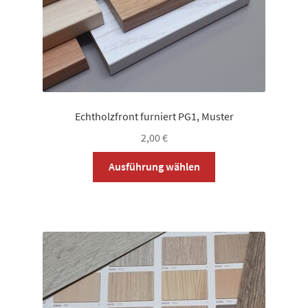
gewählt
werden
Echtholzfront furniert PG1, Muster
2,00
€
Dieses
Ausführung wählen
Produkt
weist
mehrere
Varianten
auf.
Die
Optionen
können