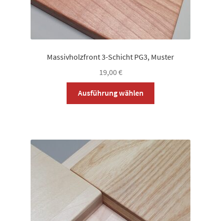
Massivholzfront 3-Schicht PG3, Muster
19,00
€
Dieses
Ausführung wählen
Produkt
weist
mehrere
Varianten
auf.
Die
Optionen
können
auf
der