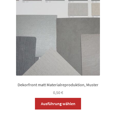
Die
Optionen
können
auf
der
Produktseite
gewählt
werden
Dekorfront matt Materialreproduktion, Muster
0,50
€
Dieses
Ausführung wählen
Produkt
weist