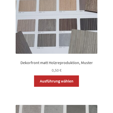
auf
der
Produktseite
gewählt
werden
Dekorfront matt Holzreproduktion, Muster
0,50
€
Dieses
Ausführung wählen
Produkt
weist
mehrere
Varianten
auf.