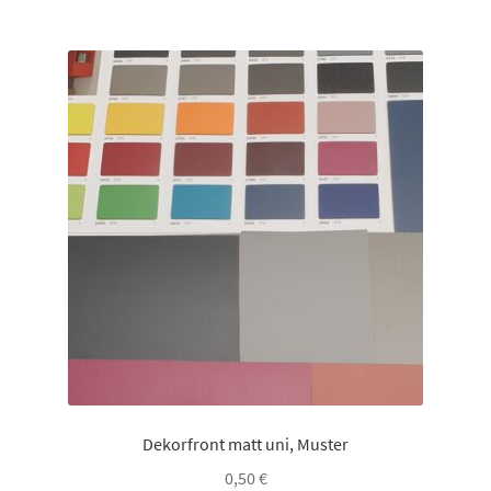
mehrere
Varianten
auf.
Die
Optionen
können
auf
der
Produktseite
gewählt
werden
Dekorfront matt uni, Muster
0,50
€