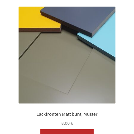
Varianten
auf.
Die
Optionen
können
auf
der
Produktseite
gewählt
werden
Lackfronten Matt bunt, Muster
8,00
€
Dieses