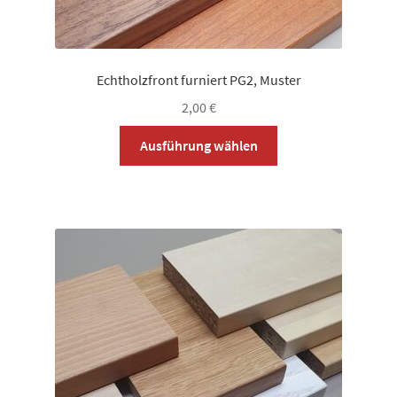
Echtholzfront furniert PG2, Muster
2,00
€
Dieses
Ausführung wählen
Produkt
weist
mehrere
Varianten
auf.
Die
Optionen
können
auf
der
Produktseite