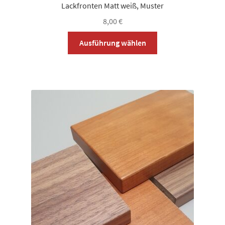
Lackfronten Matt weiß, Muster
8,00
€
Dieses
Ausführung wählen
Produkt
weist
mehrere
Varianten
auf.
Die
Optionen
können
auf
der
Produktseite
gewählt
werden