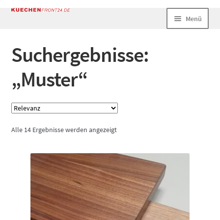
Zur
Zum
Menü
Navigation
Inhalt
springen
springen
Start
Suchergebnisse:
AGB
„Muster“
Datenschutz
Echtheit von Bewertungen
Alle 14 Ergebnisse werden angezeigt
Impressum
Kasse
Mein Konto