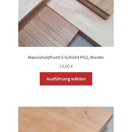
Produktseite
gewählt
werden
Massivholzfront 3-Schicht PG2, Muster
19,00
€
Dieses
Ausführung wählen
Produkt
weist
mehrere
Varianten
auf.
Die
Optionen