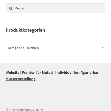
Suchen
Suchen
nach:
Produktkategorien
Kategorie auswählen
Website
|
Fronten für Metod
|
Individuell konfigurierbar
|
Musterbestellung
© Küchenfront24 2019