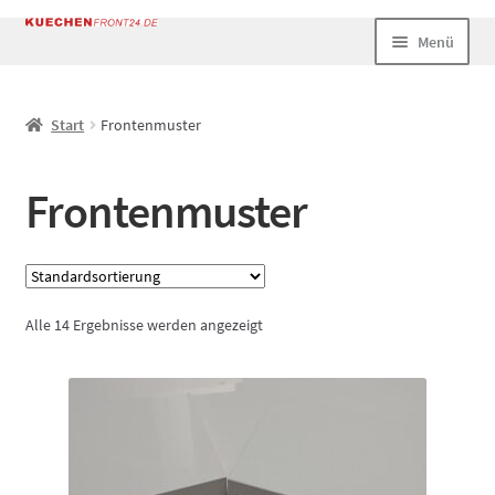
Zur
Zum
Menü
Navigation
Inhalt
springen
springen
Start
Start
Frontenmuster
AGB
Frontenmuster
Datenschutz
Echtheit von Bewertungen
Alle 14 Ergebnisse werden angezeigt
Impressum
Kasse
Mein Konto