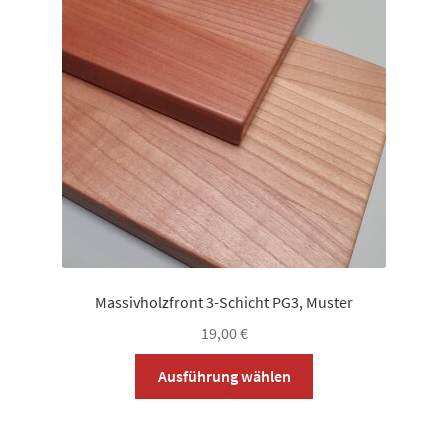
Optionen
können
auf
der
Produktseite
gewählt
werden
Massivholzfront 3-Schicht PG3, Muster
19,00
€
Dieses
Ausführung wählen
Produkt
weist
mehrere