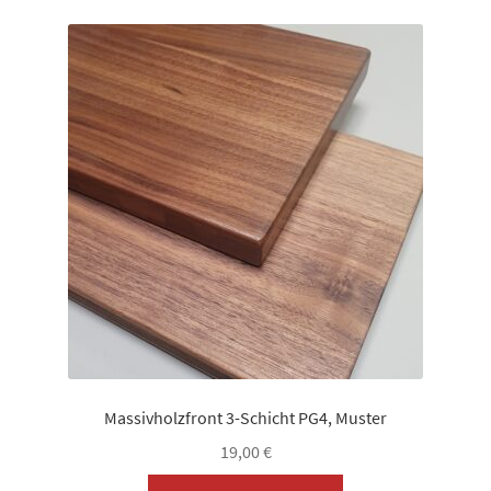
Varianten
auf.
Die
Optionen
können
auf
der
Produktseite
gewählt
werden
Massivholzfront 3-Schicht PG4, Muster
19,00
€
Dieses