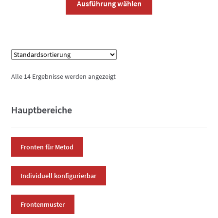
Ausführung wählen
Produkt
weist
mehrere
Varianten
auf.
Die
Alle 14 Ergebnisse werden angezeigt
Optionen
können
auf
Hauptbereiche
der
Produktseite
gewählt
Fronten für Metod
werden
Individuell konfigurierbar
Frontenmuster