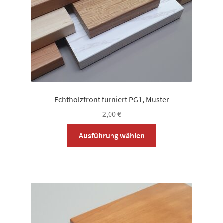
Produktseite
gewählt
werden
Echtholzfront furniert PG1, Muster
2,00
€
Dieses
Ausführung wählen
Produkt
weist
mehrere
Varianten
auf.
Die
Optionen