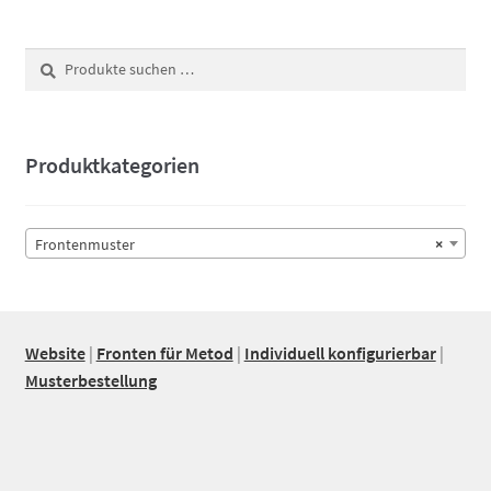
Suchen
Suchen
nach:
Produktkategorien
Frontenmuster
×
Website
|
Fronten für Metod
|
Individuell konfigurierbar
|
Musterbestellung