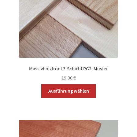
der
Produktseite
gewählt
werden
Massivholzfront 3-Schicht PG2, Muster
19,00
€
Dieses
Ausführung wählen
Produkt
weist
mehrere
Varianten
auf.
Die