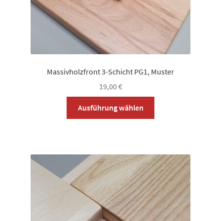
werden
Massivholzfront 3-Schicht PG1, Muster
19,00
€
Dieses
Ausführung wählen
Produkt
weist
mehrere
Varianten
auf.
Die
Optionen
können
auf