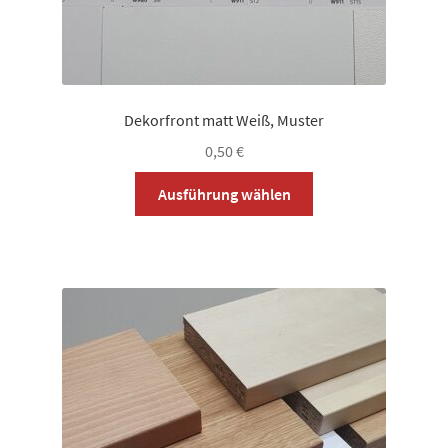
Dekorfront matt Weiß, Muster
0,50
€
Dieses
Ausführung wählen
Produkt
weist
mehrere
Varianten
auf.
Die
Optionen
können
auf
der