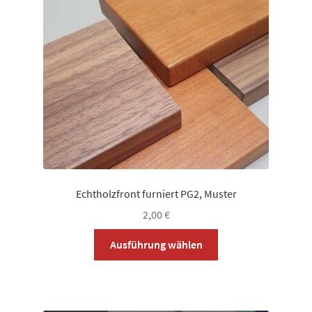
können
auf
der
Produktseite
gewählt
werden
Echtholzfront furniert PG2, Muster
2,00
€
Dieses
Ausführung wählen
Produkt
weist
mehrere
Varianten