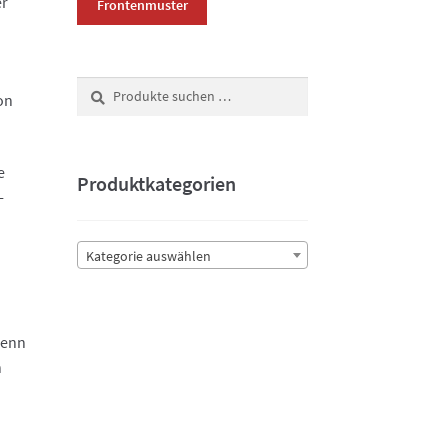
er
Frontenmuster
Suchen
Suchen
on
nach:
e
Produktkategorien
-
Kategorie auswählen
Denn
n