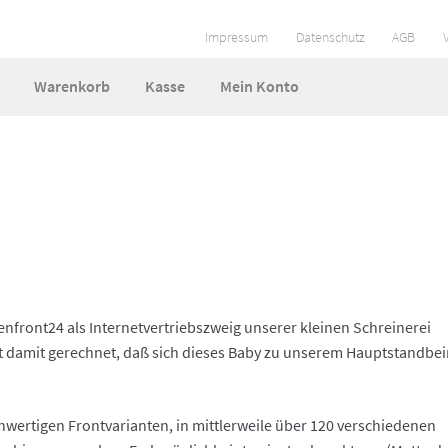
Impressum
Datenschutz
AGB
Warenkorb
Kasse
Mein Konto
ungen
Impressum
Kasse
Mein Konto
So funktionierts
 und Lieferzeiten
Warenkorb
Widerruf
Zahlungsarten
henfront24 als Internetvertriebszweig unserer kleinen Schreinerei
ht damit gerechnet, daß sich dieses Baby zu unserem Hauptstandbe
wertigen Frontvarianten, in mittlerweile über 120 verschiedenen