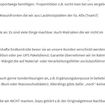
nsportwege benötigen. Tropenhölzer z.B. sucht man bei uns vergeb
 Massivfronten die wir aus Laubholzplatten der Fa. Alfa (Team7)
an. Es sind viele Dinge machbar. Auch Matrialien die wir nicht im
.
nhafte Endkontrolle bevor sie an unsere Kunden verschickt werden
dition oder per UPS Paketdienst. Garantie übernehmen wir im Rah
ür Mängel die auf Material- oder Verarbeitungsfehler zurückzuführe
auch gerne Sonderlösungen an, z.B. Ergänzungskorpusse in belieb
lum oder Massivschubläden). Allerdings gibts dafür „noch“ kein
 die wir NICHT machen. Dazu gehört z.B. der Originalgetreue Nachb