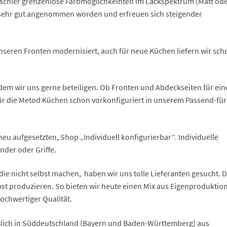
 schier grenzenlose Farbmöglichkeinten im Lackspektrum (Matt od
sehr gut angenommen worden und erfreuen sich steigender
seren Fronten modernisiert, auch für neue Küchen liefern wir sch
 dem wir uns gerne beteiligen. Ob Fronten und Abdeckseiten für ein
r die Metod Küchen schon vorkonfiguriert in unserem Passend-für
neu aufgesetzten, Shop „Individuell konfigurierbar“. Individuelle
der oder Griffe.
 die nicht selbst machen, haben wir uns tolle Lieferanten gesucht. 
bst produzieren. So bieten wir heute einen Mix aus Eigenproduktio
 hochwertiger Qualität.
ßlich in Süddeutschland (Bayern und Baden-Württemberg) aus