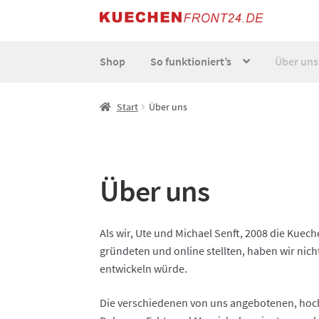
Zur
Zum
Navigation
Inhalt
springen
springen
Shop
So funktioniert’s
Über uns
Start
AGB
Datenschutz
Echtheit von Bewert
Start
Über uns
So funktionierts individuell
Über uns
Versand
Über uns
Als wir, Ute und Michael Senft, 2008 die Kuec
gründeten und online stellten, haben wir nic
entwickeln würde.
Die verschiedenen von uns angebotenen, hoch