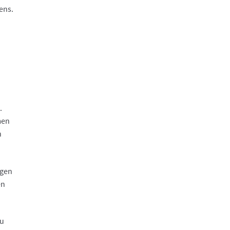
ens.
.
men
n
igen
en
au