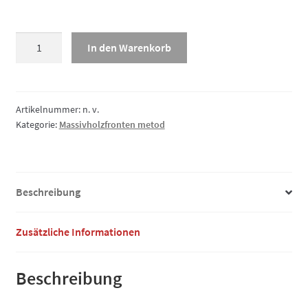
Massivholzfront
In den Warenkorb
3-
Schicht
PG3,
Türe
Artikelnummer:
n. v.
Kategorie:
Massivholzfronten metod
Menge
Beschreibung
Zusätzliche Informationen
Beschreibung