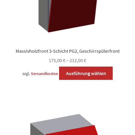
gewählt
werden
Massivholzfront 3-Schicht PG2, Geschirrspülerfront
175,00
€
–
212,00
€
Dieses
Ausführung wählen
zzgl.
Versandkosten
Produkt
weist
mehrere
Varianten
auf.
Die
Optionen
können