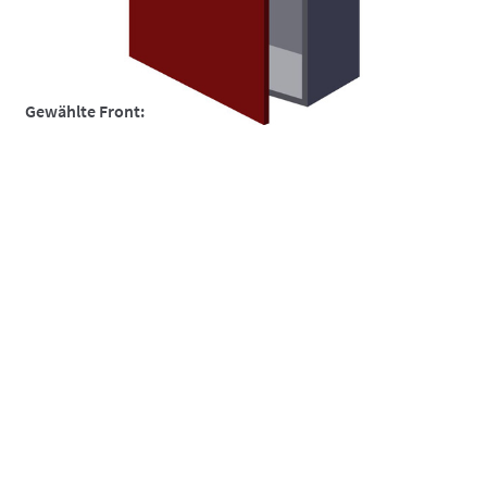
So funktionierts
So funktionierts individuell
Gewählte Front:
Über uns
Versand und Lieferzeiten
Warenkorb
Widerruf
Zahlungsarten
Massivholzfront 3-