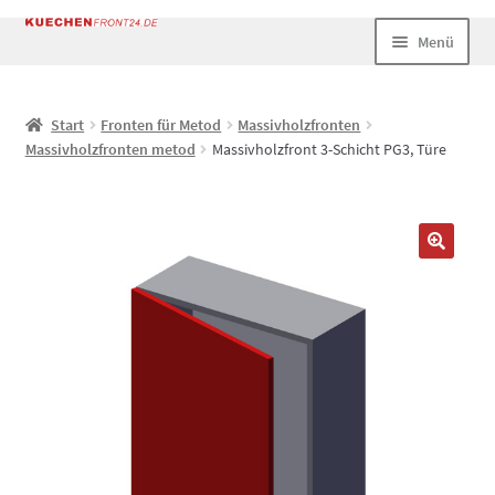
Zur
Zum
Menü
Navigation
Inhalt
springen
springen
Start
Start
Fronten für Metod
Massivholzfronten
Massivholzfronten metod
Massivholzfront 3-Schicht PG3, Türe
AGB
Datenschutz
Echtheit von Bewertungen
Impressum
Kasse
Mein Konto