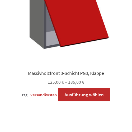
auf
der
Produktsei
gewählt
werden
Massivholzfront 3-Schicht PG3, Klappe
125,00
€
–
185,00
€
Dieses
Ausführung wählen
zzgl.
Versandkosten
Produkt
weist
mehrere
Varianten
auf.