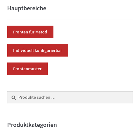
Die
Hauptbereiche
Optionen
können
auf
Fronten für Metod
der
Produktsei
Individuell konfigurierbar
gewählt
werden
Frontenmuster
Suchen
Suchen
nach:
Produktkategorien