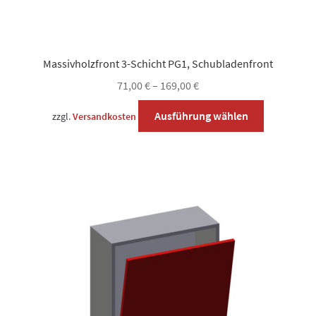
Massivholzfront 3-Schicht PG1, Schubladenfront
71,00
€
–
169,00
€
Dieses
Ausführung wählen
zzgl.
Versandkosten
Produkt
weist
mehrere
Varianten
auf.
Die
Optionen
können
auf
der
Produktsei