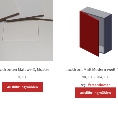
ckfronten Matt weiß, Muster
Lackfront Matt Modern weiß, 
8,00
€
90,00
€
–
284,00
€
Dieses
zzgl.
Versandkosten
Ausführung wählen
Produkt
D
Ausführung wählen
weist
P
mehrere
w
Varianten
m
auf.
V