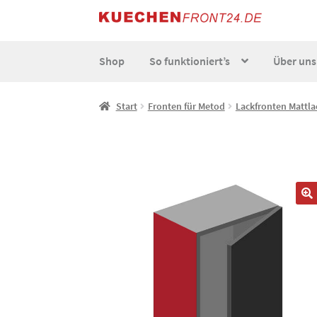
Zur
Zum
Navigation
Inhalt
springen
springen
Shop
So funktioniert’s
Über uns
Start
AGB
Datenschutz
Echtheit von Bewert
Start
Fronten für Metod
Lackfronten Mattla
So funktionierts individuell
Über uns
Versand