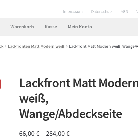
Impressum
Datenschutz
AGB
Warenkorb
Kasse
Mein Konto
ungen
Impressum
Kasse
Mein Konto
So funktionierts
ck
Lackfronten Matt Modern weiß
Lackfront Matt Modern weiß, Wange/
 und Lieferzeiten
Warenkorb
Widerruf
Zahlungsarten
Lackfront Matt Moder
weiß,
Wange/Abdeckseite
66,00
€
–
284,00
€