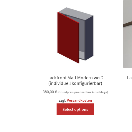
Lackfront Matt Modern weiß
La
(individuell konfigurierbar)
380,00
€
(Grundpreis pro qm ohne Aufschläge)
zzgl.
Versandkosten
This
Select options
product
has
options