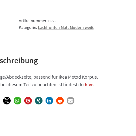
Modern
weiß,
Wange/Abdeckseite
Artikelnummer:
n. v.
Kategorie:
Lackfronten Matt Modern weiß
Menge
schreibung
e/Abdeckseite, passend für Ikea Metod Korpus.
bei diesem Teil zu beachten ist findest du
hier
.