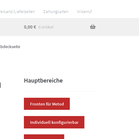
Versand/Lieferzeiten
Zahlungsarten
Widerruf
0,00
€
0 Artikel
Abdeckseite
n
Hauptbereiche
Fronten für Metod
Individuell konfigurierbar