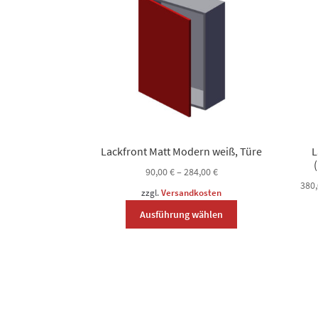
Lackfront Matt Modern weiß, Türe
L
90,00
€
–
284,00
€
380
zzgl.
Versandkosten
Dieses
Ausführung wählen
Produkt
weist
mehrere
Varianten
auf.
Die
Optionen