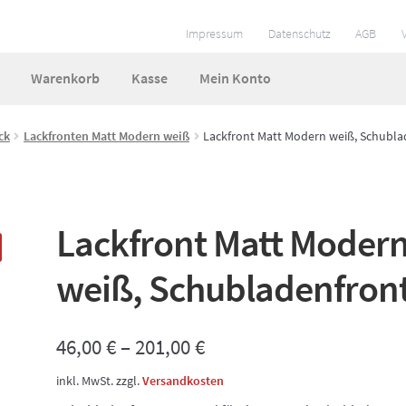
Impressum
Datenschutz
AGB
Warenkorb
Kasse
Mein Konto
ungen
Impressum
Kasse
Mein Konto
So funktionierts
ck
Lackfronten Matt Modern weiß
Lackfront Matt Modern weiß, Schubla
 und Lieferzeiten
Warenkorb
Widerruf
Zahlungsarten
Lackfront Matt Moder
weiß, Schubladenfron
46,00
€
–
201,00
€
inkl. MwSt.
zzgl.
Versandkosten