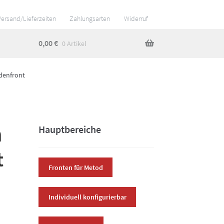
Versand/Lieferzeiten
Zahlungsarten
Widerruf
0,00
€
0 Artikel
denfront
n
Hauptbereiche
t
Fronten für Metod
Individuell konfigurierbar