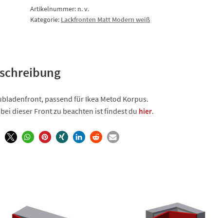
Schubladenfront
Artikelnummer:
n. v.
Kategorie:
Lackfronten Matt Modern weiß
Menge
schreibung
bladenfront, passend für Ikea Metod Korpus.
bei dieser Front zu beachten ist findest du
hier
.