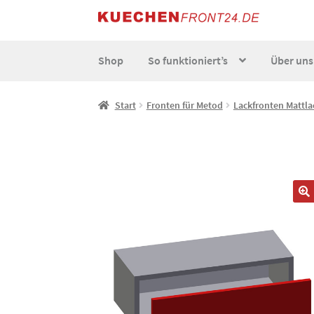
Zur
Zum
Navigation
Inhalt
springen
springen
Shop
So funktioniert’s
Über uns
Start
AGB
Datenschutz
Echtheit von Bewert
Start
Fronten für Metod
Lackfronten Mattla
So funktionierts individuell
Über uns
Versand