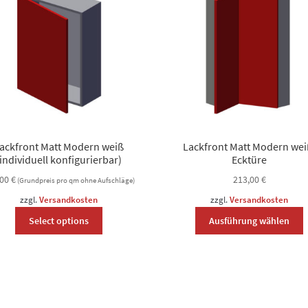
ackfront Matt Modern weiß
Lackfront Matt Modern wei
(individuell konfigurierbar)
Ecktüre
,00
€
213,00
€
(Grundpreis pro qm ohne Aufschläge)
zzgl.
Versandkosten
zzgl.
Versandkosten
This
D
Select options
Ausführung wählen
product
P
has
w
options
m
that
V
may
a
be
D