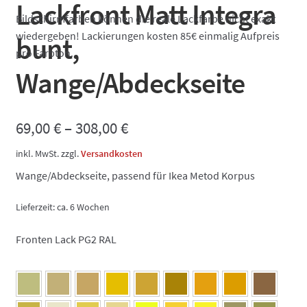
Lackfront Matt Integra
Bildschirmfarben können die reale Lackfarbe nicht exakt
wiedergeben! Lackierungen kosten 85€ einmalig Aufpreis
bunt,
pro Farbton.
Wange/Abdeckseite
69,00
€
–
308,00
€
inkl. MwSt.
zzgl.
Versandkosten
Wange/Abdeckseite, passend für Ikea Metod Korpus
Lieferzeit:
ca. 6 Wochen
Fronten Lack PG2 RAL