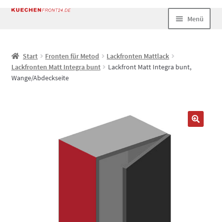
Zur
Zum
Menü
Navigation
Inhalt
springen
springen
Start
Start
Fronten für Metod
Lackfronten Mattlack
Lackfronten Matt Integra bunt
Lackfront Matt Integra bunt,
AGB
Wange/Abdeckseite
Datenschutz
Echtheit von Bewertungen
Impressum
Kasse
Mein Konto