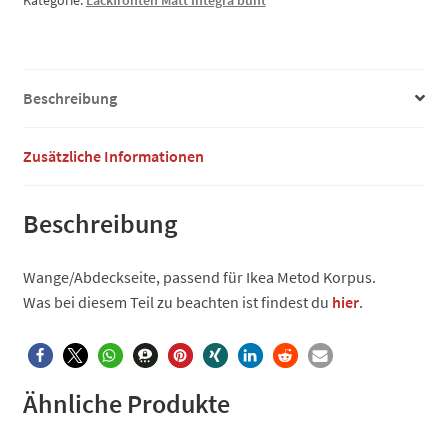
Kategorie:
Lackfronten Matt Integra bunt
Menge
Beschreibung
Zusätzliche Informationen
Beschreibung
Wange/Abdeckseite, passend für Ikea Metod Korpus.
Was bei diesem Teil zu beachten ist findest du
hier
.
Ähnliche Produkte