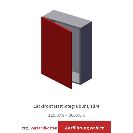
Lackfront Matt Integra bunt, Türe
125,00
€
–
360,00
€
Dieses
Ausführung wählen
zzgl.
Versandkosten
Produkt