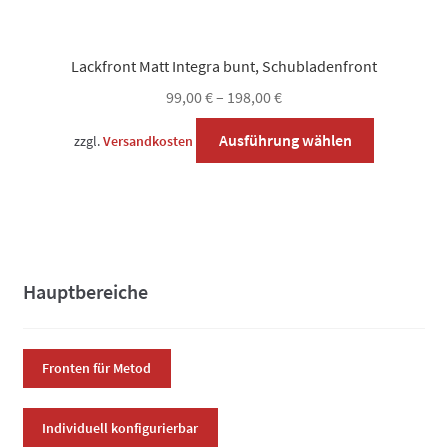
Lackfront Matt Integra bunt, Schubladenfront
99,00
€
–
198,00
€
Dieses
Ausführung wählen
zzgl.
Versandkosten
Produkt
weist
mehrere
Varianten
auf.
Die
Hauptbereiche
Optionen
können
auf
Fronten für Metod
der
Produktsei
Individuell konfigurierbar
gewählt