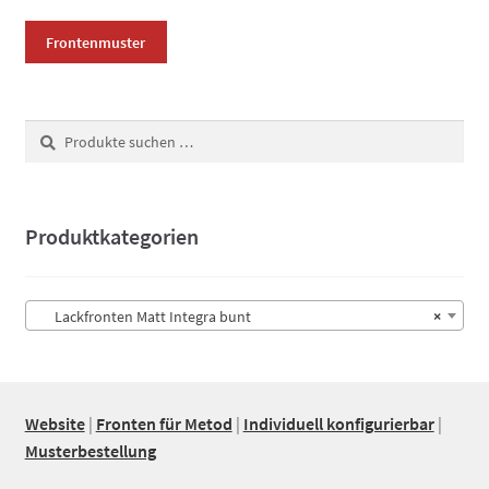
werden
Frontenmuster
Suchen
Suchen
nach:
Produktkategorien
Lackfronten Matt Integra bunt
×
Website
|
Fronten für Metod
|
Individuell konfigurierbar
|
Musterbestellung