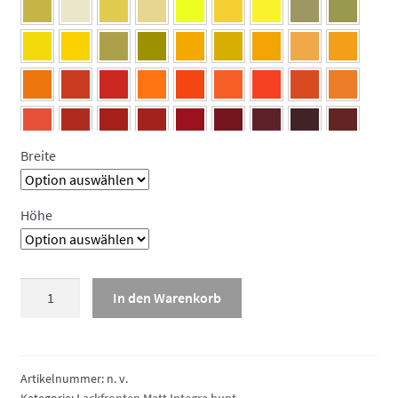
Breite
Höhe
Lackfront
In den Warenkorb
Matt
Integra
bunt,
Wange/Abdeckseite
Artikelnummer:
n. v.