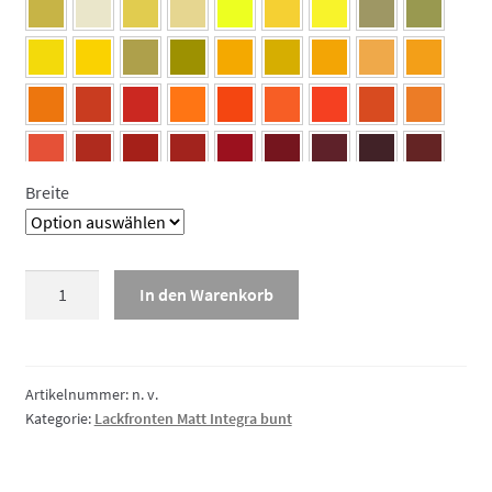
Breite
Lackfront
In den Warenkorb
Matt
Integra
bunt,
Geschirrspülerfront
Artikelnummer:
n. v.
Kategorie:
Lackfronten Matt Integra bunt
Menge