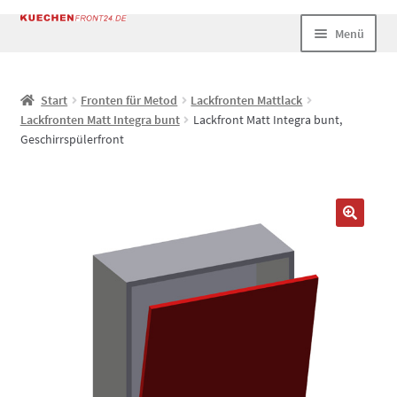
Zur
Zum
Menü
Navigation
Inhalt
springen
springen
Start
Start
Fronten für Metod
Lackfronten Mattlack
Lackfronten Matt Integra bunt
Lackfront Matt Integra bunt,
AGB
Geschirrspülerfront
Datenschutz
Echtheit von Bewertungen
Impressum
Kasse
Mein Konto