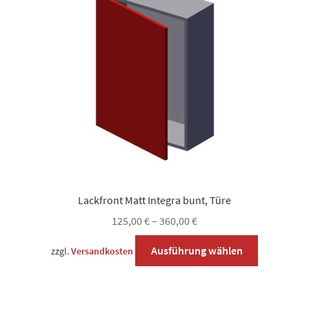
Lackfront Matt Integra bunt, Türe
125,00
€
–
360,00
€
Dieses
Ausführung wählen
zzgl.
Versandkosten
Produkt
weist
mehrere