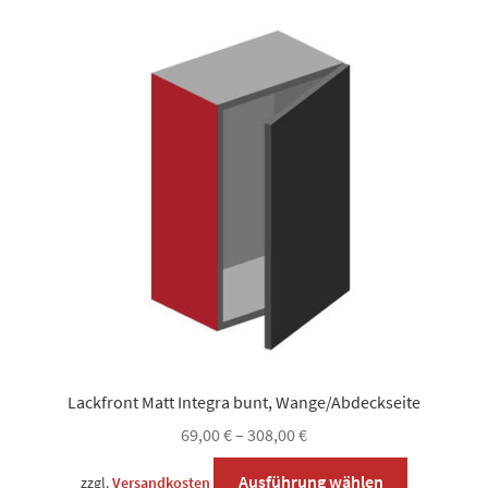
Varianten
auf.
Die
Optionen
können
auf
der
Produktsei
gewählt
werden
Lackfront Matt Integra bunt, Wange/Abdeckseite
69,00
€
–
308,00
€
Dieses
Ausführung wählen
zzgl.
Versandkosten