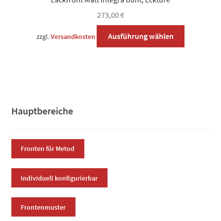
273,00
€
Dieses
Ausführung wählen
zzgl.
Versandkosten
Produkt
weist
mehrere
Varianten
auf.
Die
Hauptbereiche
Optionen
können
auf
Fronten für Metod
der
Produktsei
Individuell konfigurierbar
gewählt
werden
Frontenmuster