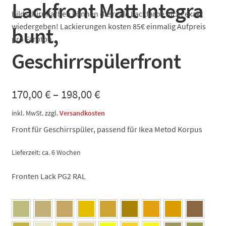
Lackfront Matt Integra
Bildschirmfarben können die reale Lackfarbe nicht exakt
wiedergeben! Lackierungen kosten 85€ einmalig Aufpreis
bunt,
pro Farbton.
Geschirrspülerfront
170,00
€
–
198,00
€
inkl. MwSt.
zzgl.
Versandkosten
Front für Geschirrspüler, passend für Ikea Metod Korpus
Lieferzeit:
ca. 6 Wochen
Fronten Lack PG2 RAL