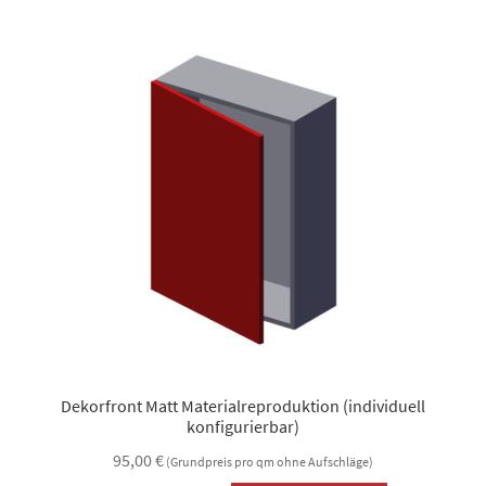
Varianten
auf.
Die
Optionen
können
auf
der
Produktsei
gewählt
werden
Dekorfront Matt Materialreproduktion (individuell
konfigurierbar)
95,00
€
(Grundpreis pro qm ohne Aufschläge)