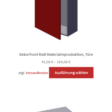
Dekorfront Matt Materialreproduktion, Türe
43,00
€
–
164,00
€
Dieses
Ausführung wählen
zzgl.
Versandkosten
Produkt
weist
mehrere
Varianten
auf.
Die