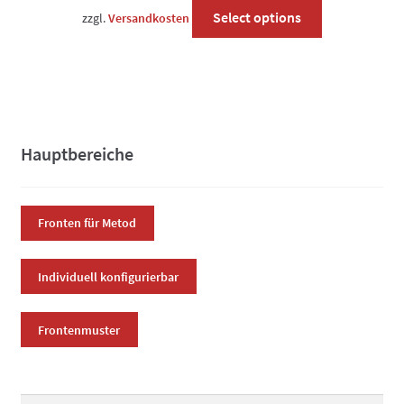
This
Select options
zzgl.
Versandkosten
product
has
options
that
may
be
Hauptbereiche
chosen
on
the
Fronten für Metod
product
page
Individuell konfigurierbar
Frontenmuster
Suchen
Suchen