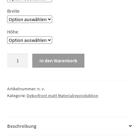
Breite
Höhe
Dekorfront
In den Warenkorb
matt
Materialreproduktion,
Wange/Abdeckseite
Menge
Artikelnummer:
n. v.
Kategorie:
Dekorfront matt Materialreproduktion
Beschreibung