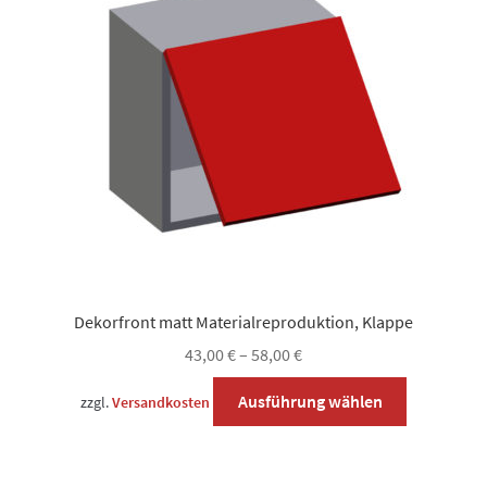
Optionen
können
auf
der
Produktsei
gewählt
werden
Dekorfront matt Materialreproduktion, Klappe
43,00
€
–
58,00
€
Dieses
Ausführung wählen
zzgl.
Versandkosten
Produkt
weist
mehrere