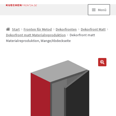
Zur
Zum
Menü
Navigation
Inhalt
springen
springen
Start
Start
Fronten für Metod
Dekorfronten
Dekorfront Matt
Dekorfront matt Materialreproduktion
Dekorfront matt
AGB
Materialreproduktion, Wange/Abdeckseite
Datenschutz
Echtheit von Bewertungen
Impressum
Kasse
Mein Konto