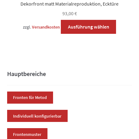
Dekorfront matt Materialreproduktion, Ecktüre
93,00
€
Dieses
Ausführung wählen
zzgl.
Versandkosten
Produkt
weist
mehrere
Varianten
auf.
Die
Hauptbereiche
Optionen
können
auf
Fronten für Metod
der
Produktsei
Individuell konfigurierbar
gewählt
werden
Frontenmuster