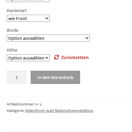
Kantenart
Breite
Höhe
Zurücksetzen
Dekorfront
In den Warenkorb
matt
Materialreproduktion,
Schubladenfront
Menge
Artikelnummer:
n. v.
Kategorie:
Dekorfront matt Materialreproduktion