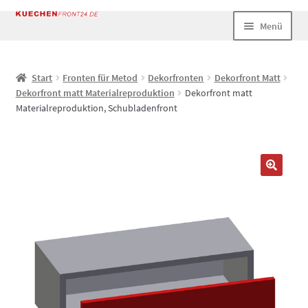
Zur
Zum
Menü
Navigation
Inhalt
springen
springen
Start
Start
Fronten für Metod
Dekorfronten
Dekorfront Matt
Dekorfront matt Materialreproduktion
Dekorfront matt
AGB
Materialreproduktion, Schubladenfront
Datenschutz
Echtheit von Bewertungen
Impressum
Kasse
Mein Konto