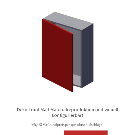
auf.
Die
Optionen
können
auf
der
Produktsei
gewählt
werden
Dekorfront Matt Materialreproduktion (individuell
konfigurierbar)
95,00
€
(Grundpreis pro qm ohne Aufschläge)
This