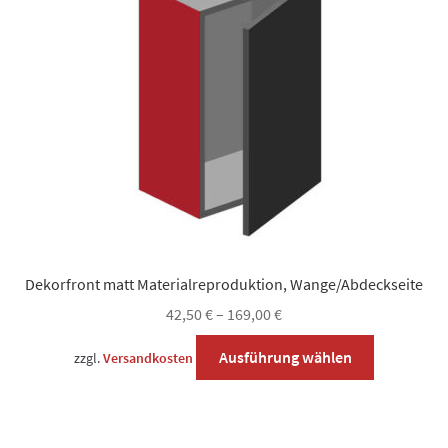
Dekorfront matt Materialreproduktion, Wange/Abdeckseite
42,50
€
–
169,00
€
Dieses
Ausführung wählen
zzgl.
Versandkosten
Produkt
weist
mehrere
Varianten