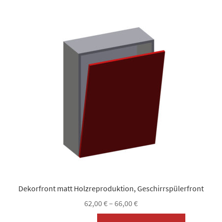
Varianten
auf.
Die
Optionen
können
auf
der
Produktsei
gewählt
werden
Dekorfront matt Holzreproduktion, Geschirrspülerfront
62,00
€
–
66,00
€
Dieses