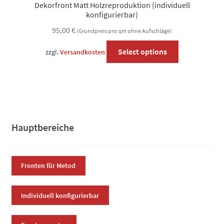
Dekorfront Matt Holzreproduktion (individuell
konfigurierbar)
95,00
€
(Grundpreis pro qm ohne Aufschläge)
This
Select options
zzgl.
Versandkosten
product
has
options
that
may
be
Hauptbereiche
chosen
on
the
Fronten für Metod
product
page
Individuell konfigurierbar