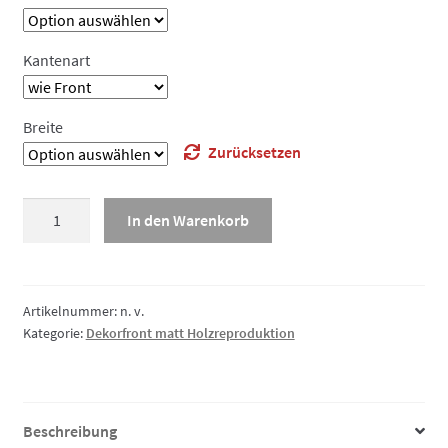
Kantenart
Breite
Zurücksetzen
Dekorfront
In den Warenkorb
matt
Holzreproduktion,
Klappe
Menge
Artikelnummer:
n. v.
Kategorie:
Dekorfront matt Holzreproduktion
Beschreibung