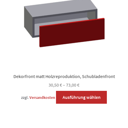
Dekorfront matt Holzreproduktion, Schubladenfront
30,50
€
–
73,00
€
Dieses
Ausführung wählen
zzgl.
Versandkosten
Produkt
weist
mehrere
Varianten