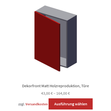
auf.
Die
Optionen
können
auf
der
Produktsei
gewählt
werden
Dekorfront Matt Holzreproduktion, Türe
43,00
€
–
164,00
€
Dieses
Ausführung wählen
zzgl.
Versandkosten
Produkt