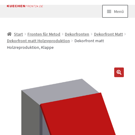
Zur
Zum
Menü
Navigation
Inhalt
springen
springen
Start
Start
Fronten für Metod
Dekorfronten
Dekorfront Matt
Dekorfront matt Holzreproduktion
Dekorfront matt
AGB
Holzreproduktion, Klappe
Datenschutz
Echtheit von Bewertungen
Impressum
Kasse
Mein Konto