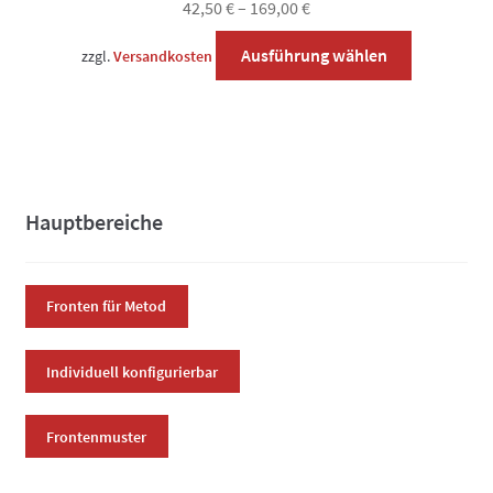
42,50
€
–
169,00
€
Dieses
Ausführung wählen
zzgl.
Versandkosten
Produkt
weist
mehrere
Varianten
auf.
Die
Hauptbereiche
Optionen
können
auf
Fronten für Metod
der
Produktsei
Individuell konfigurierbar
gewählt
werden
Frontenmuster