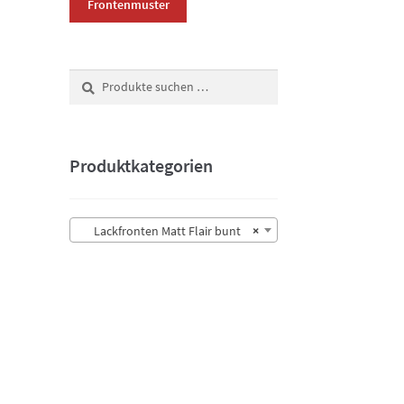
Frontenmuster
Suchen
Suchen
nach:
Produktkategorien
Lackfronten Matt Flair bunt
×