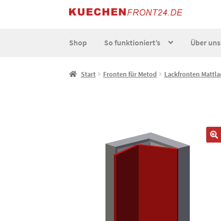
Zur
Zum
Navigation
Inhalt
springen
springen
Shop
So funktioniert’s
Über uns
Start
AGB
Datenschutz
Echtheit von Bewert
Start
Fronten für Metod
Lackfronten Mattla
So funktionierts individuell
Über uns
Versand