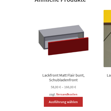
Lackfront Matt Flair bunt,
La
Schubladenfront
58,00
€
–
166,00
€
zzgl.
Versandkosten
Dieses
Ausführung wählen
Produkt
weist