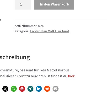
Lackfront
In den Warenkorb
Matt
Flair
bunt,
n
Ecktüre
Artikelnummer:
n. v.
Kategorie:
Lackfronten Matt Flair bunt
Menge
schreibung
chranktüre, passend für Ikea Metod Korpus.
bei dieser Front zu beachten ist findest du
hier
.