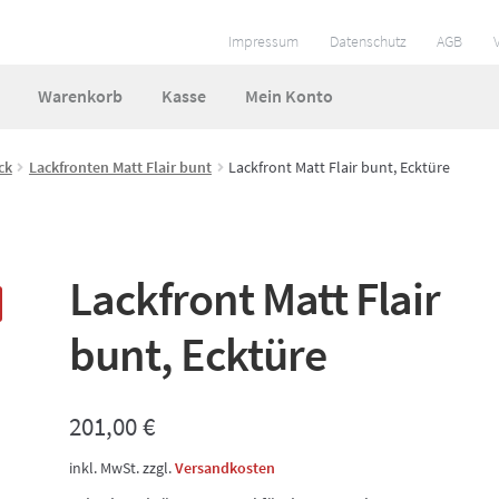
Impressum
Datenschutz
AGB
Warenkorb
Kasse
Mein Konto
ungen
Impressum
Kasse
Mein Konto
So funktionierts
ck
Lackfronten Matt Flair bunt
Lackfront Matt Flair bunt, Ecktüre
 und Lieferzeiten
Warenkorb
Widerruf
Zahlungsarten
Lackfront Matt Flair
bunt, Ecktüre
201,00
€
inkl. MwSt.
zzgl.
Versandkosten