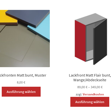
ckfronten Matt bunt, Muster
Lackfront Matt Flair bunt,
Wange/Abdeckseite
8,00
€
89,00
€
–
349,00
€
Dieses
Ausführung wählen
Produkt
zzgl.
Versandkosten
D
weist
Ausführung wählen
P
mehrere
w