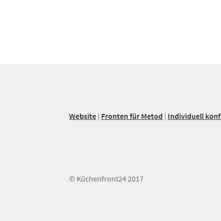
mehrere
Varianten
auf.
Die
Optionen
können
auf
der
Produktseite
gewählt
Website
|
Fronten für Metod
|
Individuell konf
werden
© Küchenfront24 2017