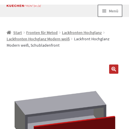
Zur
Zum
Menü
Navigation
Inhalt
springen
springen
Start
Start
Fronten für Metod
Lackfronten Hochglanz
Lackfronten Hochglanz Modern weiß
Lackfront Hochglanz
AGB
Modern weiß, Schubladenfront
Datenschutz
Echtheit von Bewertungen
Impressum
Kasse
Mein Konto