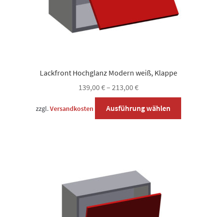
Lackfront Hochglanz Modern weiß, Klappe
139,00
€
–
213,00
€
Dieses
Ausführung wählen
zzgl.
Versandkosten
Produkt
weist
mehrere
Varianten
auf.
Die
Optionen
können
auf