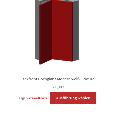
Optionen
können
auf
der
Produktsei
gewählt
werden
Lackfront Hochglanz Modern weiß, Ecktüre
321,00
€
Dieses
Ausführung wählen
zzgl.
Versandkosten
Produkt
weist
mehrere