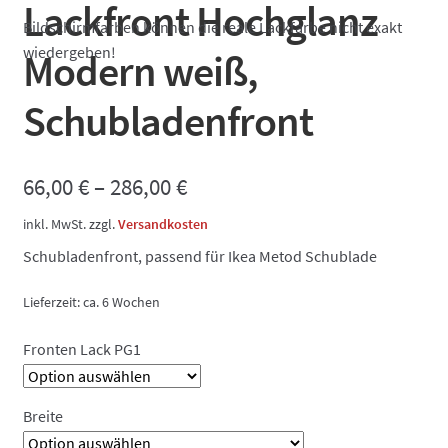
Lackfront Hochglanz
Bildschirmfarben können die reale Lackfarbe nicht exakt
wiedergeben!
Modern weiß,
Schubladenfront
66,00
€
–
286,00
€
inkl. MwSt.
zzgl.
Versandkosten
Schubladenfront, passend für Ikea Metod Schublade
Lieferzeit:
ca. 6 Wochen
Fronten Lack PG1
Breite