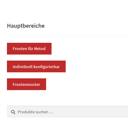
Varianten
auf.
Die
Hauptbereiche
Optionen
können
auf
Fronten für Metod
der
Produktsei
Individuell konfigurierbar
gewählt
werden
Frontenmuster
Suchen
Suchen
nach: