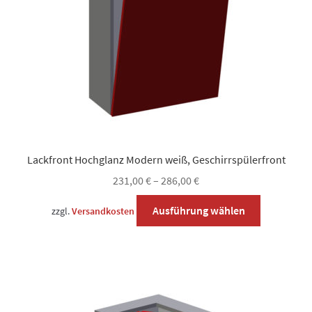
der
Produktsei
gewählt
werden
Lackfront Hochglanz Modern weiß, Geschirrspülerfront
231,00
€
–
286,00
€
Dieses
Ausführung wählen
zzgl.
Versandkosten
Produkt
weist
mehrere
Varianten
auf.
Die