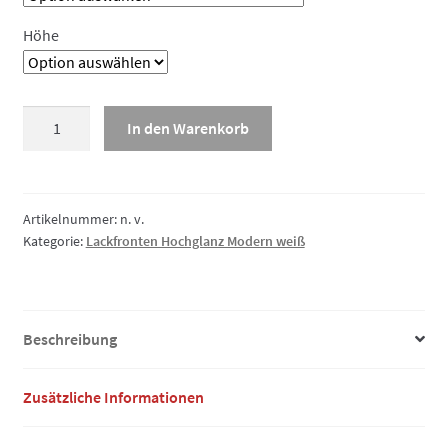
Höhe
Lackfront
In den Warenkorb
Hochglanz
Modern
weiß,
Schubladenfront
Artikelnummer:
n. v.
Kategorie:
Lackfronten Hochglanz Modern weiß
Menge
Beschreibung
Zusätzliche Informationen