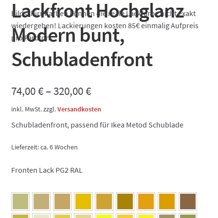
Lackfront Hochglanz
Bildschirmfarben können die reale Lackfarbe nicht exakt
wiedergeben! Lackierungen kosten 85€ einmalig Aufpreis
Modern bunt,
pro Farbton.
Schubladenfront
74,00
€
–
320,00
€
inkl. MwSt.
zzgl.
Versandkosten
Schubladenfront, passend für Ikea Metod Schublade
Lieferzeit:
ca. 6 Wochen
Fronten Lack PG2 RAL