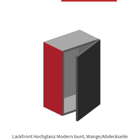
weist
mehrere
Varianten
auf.
Die
Optionen
können
auf
der
Produktsei
gewählt
werden
Lackfront Hochglanz Modern bunt, Wange/Abdeckseite