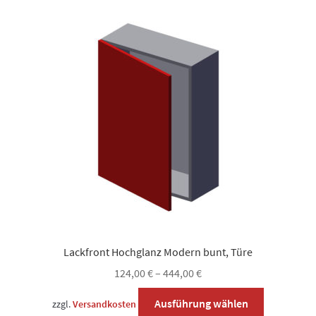
Lackfront Hochglanz Modern bunt, Türe
124,00
€
–
444,00
€
Dieses
Ausführung wählen
zzgl.
Versandkosten
Produkt