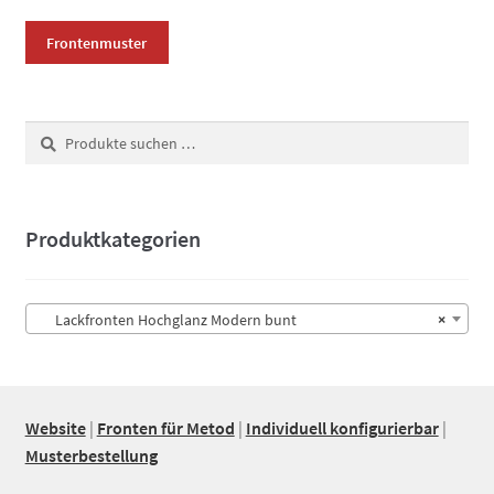
werden
Frontenmuster
Suchen
Suchen
nach:
Produktkategorien
Lackfronten Hochglanz Modern bunt
×
Website
|
Fronten für Metod
|
Individuell konfigurierbar
|
Musterbestellung