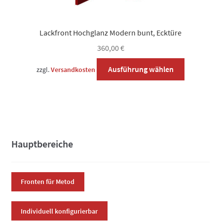
Lackfront Hochglanz Modern bunt, Ecktüre
360,00
€
Dieses
Ausführung wählen
zzgl.
Versandkosten
Produkt
weist
mehrere
Varianten
auf.
Die
Hauptbereiche
Optionen
können
auf
Fronten für Metod
der
Produktsei
Individuell konfigurierbar
gewählt