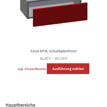
Produktsei
gewählt
werden
Fenix NTM, Schubladenfront
26,00
€
–
267,00
€
Dieses
Ausführung wählen
zzgl.
Versandkosten
Produkt
weist
mehrere
Varianten
auf.
Die
Hauptbereiche