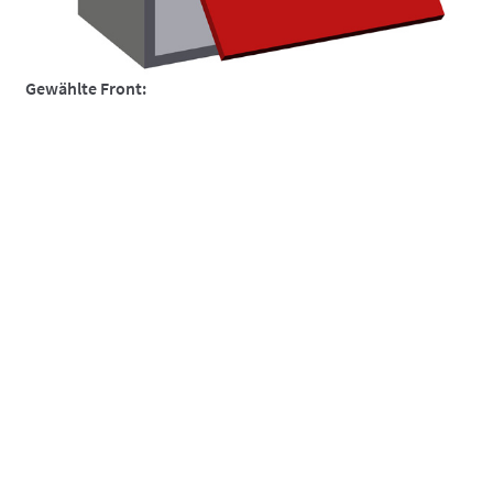
So funktionierts
So funktionierts individuell
Gewählte Front:
Über uns
Versand und Lieferzeiten
Warenkorb
Widerruf
Zahlungsarten
Fenix NTM, Klappe