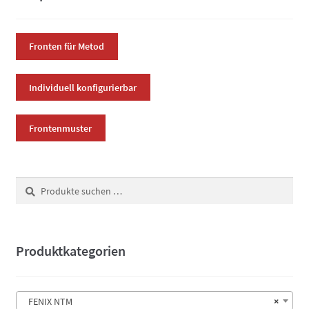
Optionen
können
auf
Fronten für Metod
der
Produktsei
Individuell konfigurierbar
gewählt
werden
Frontenmuster
Suchen
Suchen
nach:
Produktkategorien
FENIX NTM
×