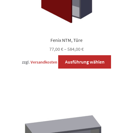
Fenix NTM, Türe
77,00
€
–
584,00
€
Dieses
Ausführung wählen
zzgl.
Versandkosten
Produkt
weist
mehrere
Varianten
auf.
Die
Optionen
können
auf
der