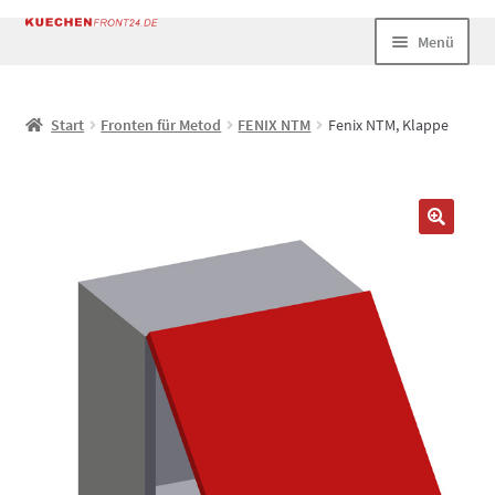
Zur
Zum
Menü
Navigation
Inhalt
springen
springen
Start
Start
Fronten für Metod
FENIX NTM
Fenix NTM, Klappe
AGB
Datenschutz
Echtheit von Bewertungen
Impressum
Kasse
Mein Konto