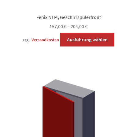
Fenix NTM, Geschirrspülerfront
157,00
€
–
204,00
€
Dieses
Ausführung wählen
zzgl.
Versandkosten
Produkt
weist
mehrere
Varianten
auf.
Die
Optionen
können
auf
der
Produktsei
gewählt
werden