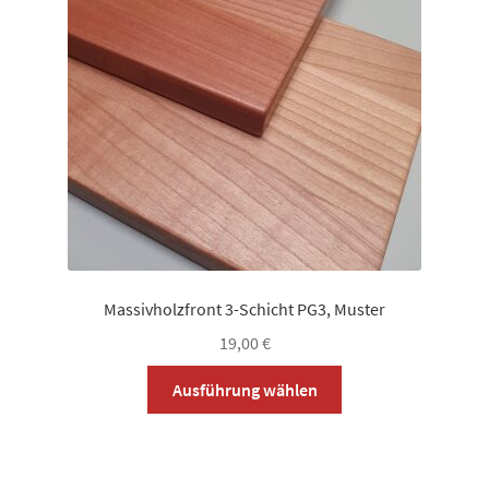
können
auf
der
Produktseite
gewählt
werden
Massivholzfront 3-Schicht PG3, Muster
19,00
€
Dieses
Ausführung wählen
Produkt
weist
mehrere
Varianten