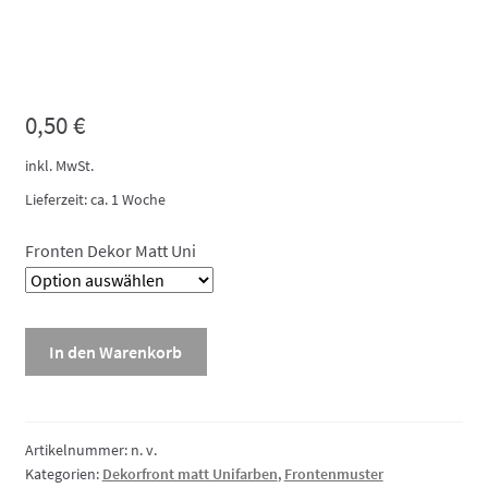
Muster
0,50
€
inkl. MwSt.
Lieferzeit:
ca. 1 Woche
Fronten Dekor Matt Uni
Dekorfront
In den Warenkorb
matt
uni,
Muster
Menge
Artikelnummer:
n. v.
Kategorien:
Dekorfront matt Unifarben
,
Frontenmuster