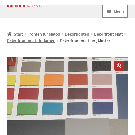
Zur
Zum
Menü
Navigation
Inhalt
springen
springen
Start
Start
Fronten für Metod
Dekorfronten
Dekorfront Matt
Dekorfront matt Unifarben
Dekorfront matt uni, Muster
AGB
Datenschutz
Echtheit von Bewertungen
Impressum
Kasse
Mein Konto