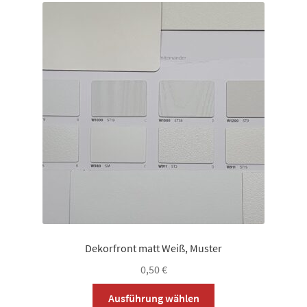
auf.
Die
Optionen
können
auf
der
Produktseite
gewählt
werden
Dekorfront matt Weiß, Muster
0,50
€
Dieses
Ausführung wählen