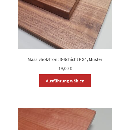
Massivholzfront 3-Schicht PG4, Muster
19,00
€
Dieses
Ausführung wählen
Produkt
weist
mehrere
Varianten
auf.
Die
Optionen