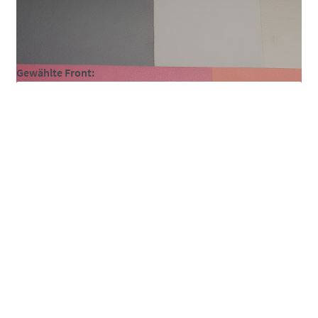
So funktionierts
So funktionierts individuell
Gewählte Front:
Über uns
Versand und Lieferzeiten
Warenkorb
Widerruf
Zahlungsarten
Dekorfront matt uni,