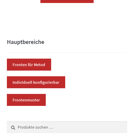
Produkt
weist
mehrere
Varianten
auf.
Die
Hauptbereiche
Optionen
können
auf
Fronten für Metod
der
Produktseite
Individuell konfigurierbar
gewählt
werden
Frontenmuster
Suchen
Suchen
nach: