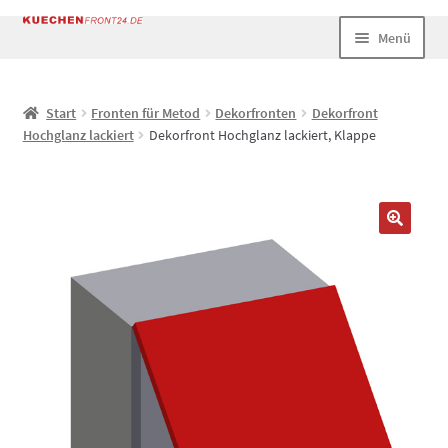
Zur
Zum
Menü
Navigation
Inhalt
springen
springen
Start
Start
Fronten für Metod
Dekorfronten
Dekorfront
Hochglanz lackiert
Dekorfront Hochglanz lackiert, Klappe
AGB
Datenschutz
Echtheit von Bewertungen
Impressum
Kasse
Mein Konto