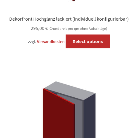
Dekorfront Hochglanz lackiert (individuell konfigurierbar)
295,00
€
(Grundpreis pro qm ohne Aufschläge)
This
Select options
zzgl.
Versandkosten
product
has
options
that
may
be
chosen
on
the
product
page