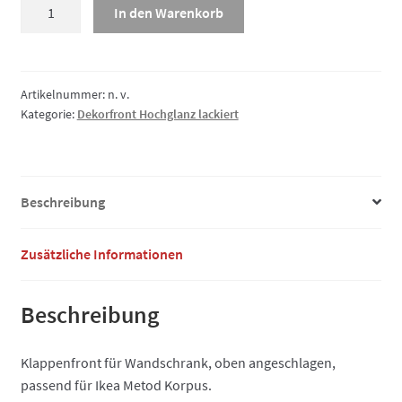
Dekorfront
In den Warenkorb
Hochglanz
lackiert,
Klappe
Menge
Artikelnummer:
n. v.
Kategorie:
Dekorfront Hochglanz lackiert
Beschreibung
Zusätzliche Informationen
Beschreibung
Klappenfront für Wandschrank, oben angeschlagen,
passend für Ikea Metod Korpus.