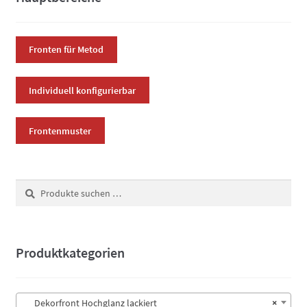
Optionen
können
auf
Fronten für Metod
der
Produktsei
Individuell konfigurierbar
gewählt
werden
Frontenmuster
Suchen
Suchen
nach:
Produktkategorien
Dekorfront Hochglanz lackiert
×