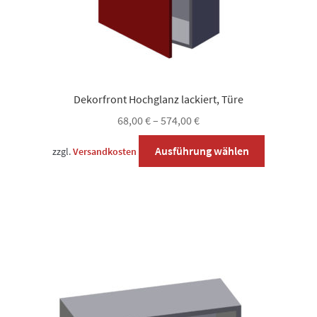
Dekorfront Hochglanz lackiert, Türe
68,00
€
–
574,00
€
Dieses
Ausführung wählen
zzgl.
Versandkosten
Produkt
weist
mehrere
Varianten
auf.
Die
Optionen
können
auf