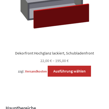
der
Produktsei
gewählt
werden
Dekorfront Hochglanz lackiert, Schubladenfront
22,00
€
–
195,00
€
Dieses
Ausführung wählen
zzgl.
Versandkosten
Produkt
weist
mehrere
Varianten
auf.
Die
Hauptbereiche