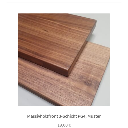
So funktionierts
So funktionierts individuell
Über uns
Versand und Lieferzeiten
Warenkorb
Widerruf
Zahlungsarten
Massivholzfront 3-Schicht PG4, Muster
19,00
€