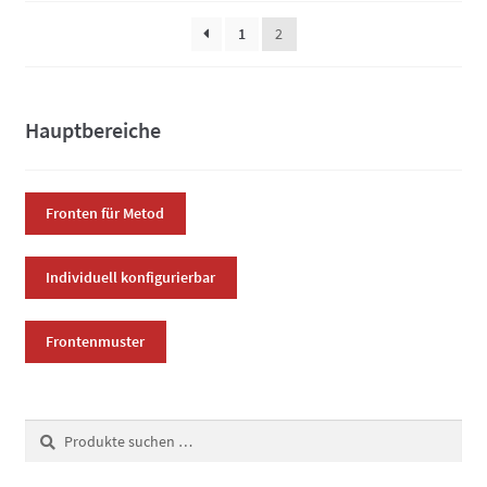
können
1
2
auf
der
Produktsei
gewählt
Hauptbereiche
werden
Fronten für Metod
Individuell konfigurierbar
Frontenmuster
Suchen
Suchen
nach: