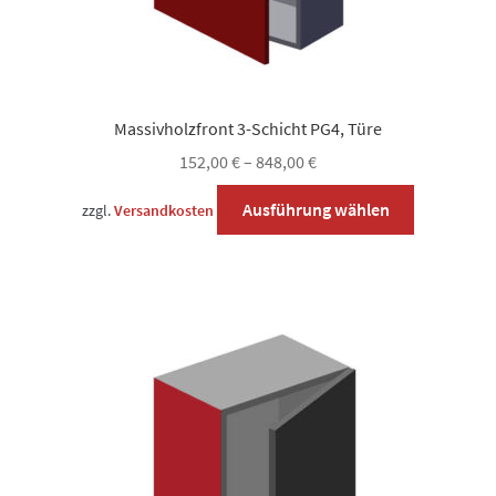
Massivholzfront 3-Schicht PG4, Türe
152,00
€
–
848,00
€
Dieses
Ausführung wählen
zzgl.
Versandkosten
Produkt
weist
mehrere
Varianten
auf.
Die
Optionen
können
auf
der