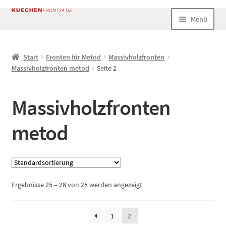
Zur
Zum
Menü
Navigation
Inhalt
springen
springen
Start
Start
Fronten für Metod
Massivholzfronten
Massivholzfronten metod
Seite 2
AGB
Datenschutz
Massivholzfronten
Echtheit von Bewertungen
metod
Impressum
Kasse
Ergebnisse 25 – 28 von 28 werden angezeigt
Mein Konto
1
2