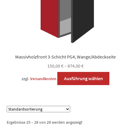
Produktsei
gewählt
werden
Massivholzfront 3-Schicht PG4, Wange/Abdeckseite
150,00
€
–
874,00
€
Dieses
Ausführung wählen
zzgl.
Versandkosten
Produkt
weist
mehrere
Varianten
auf.
Die
Ergebnisse 25 – 28 von 28 werden angezeigt
Optionen