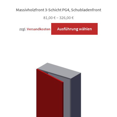
Massivholzfront 3-Schicht PG4, Schubladenfront
81,00
€
–
326,00
€
Dieses
Ausführung wählen
zzgl.
Versandkosten
Produkt
weist
mehrere
Varianten
auf.
Die
Optionen
können
auf
der
Produktsei
gewählt
werden