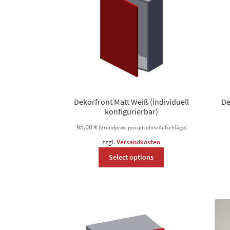
Dekorfront Matt Weiß (individuell
De
konfigurierbar)
95,00
€
(Grundpreis pro qm ohne Aufschläge)
zzgl.
Versandkosten
This
Select options
product
has
options
that
may
be