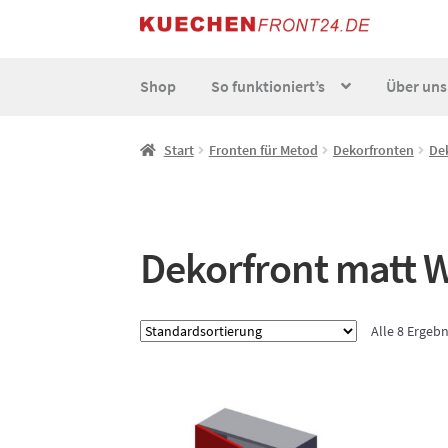
Zur
Zum
Navigation
Inhalt
springen
springen
Shop
So funktioniert’s
Über uns
Start
AGB
Datenschutz
Echtheit von Bewert
Start
Fronten für Metod
Dekorfronten
De
So funktionierts individuell
Über uns
Versand
Dekorfront matt 
Alle 8 Ergeb