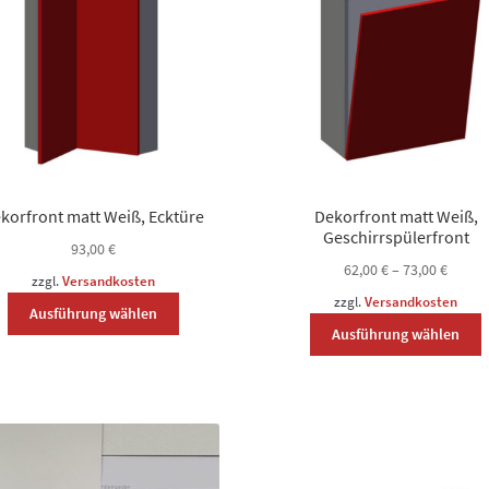
korfront matt Weiß, Ecktüre
Dekorfront matt Weiß,
Geschirrspülerfront
93,00
€
62,00
€
–
73,00
€
zzgl.
Versandkosten
Dieses
zzgl.
Versandkosten
Ausführung wählen
D
Produkt
Ausführung wählen
P
weist
w
mehrere
m
Varianten
V
auf.
a
Die
D
Optionen