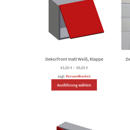
chosen
on
the
product
page
Dekorfront matt Weiß, Klappe
De
43,00
€
–
58,00
€
zzgl.
Versandkosten
Dieses
Ausführung wählen
Produkt
weist
mehrere
Varianten
auf.
Die
Optionen