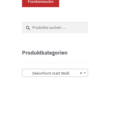
Frontenmuster
Suchen
Suchen
nach:
Produktkategorien
Dekorfront matt Weiß
×
ieses
rodukt
eist
ehrere
arianten
uf.
ie