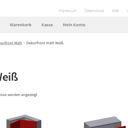
Impressum
Datenschutz
AGB
Warenkorb
Kasse
Mein Konto
ungen
Impressum
Kasse
Mein Konto
So funktionierts
korfront Matt
Dekorfront matt Weiß
 und Lieferzeiten
Warenkorb
Widerruf
Zahlungsarten
Weiß
nisse werden angezeigt