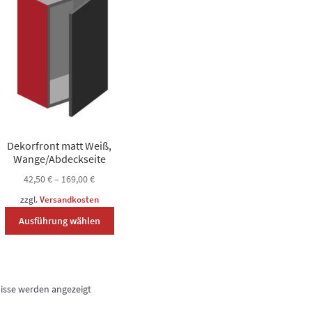
O
auf
k
der
a
Produktseite
d
gewählt
P
werden
g
w
Dekorfront matt Weiß,
Wange/Abdeckseite
42,50
€
–
169,00
€
zzgl.
Versandkosten
Dieses
Ausführung wählen
Produkt
weist
mehrere
Varianten
nisse werden angezeigt
auf.
Die