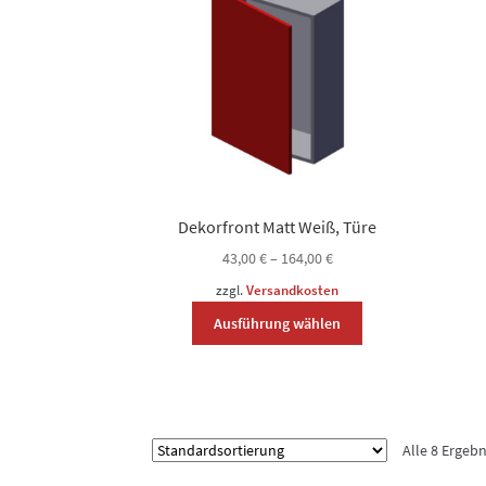
können
auf
der
Produktseite
gewählt
werden
Dekorfront Matt Weiß, Türe
43,00
€
–
164,00
€
zzgl.
Versandkosten
Dieses
Ausführung wählen
Produkt
weist
mehrere
Varianten
auf.
Alle 8 Ergeb
Die
Optionen