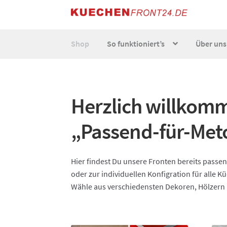
Zur
Zum
Navigation
Inhalt
springen
springen
Shop
So funktioniert’s
Über uns
Start
AGB
Datenschutz
Echtheit von Bewert
Herzlich willkom
So funktionierts individuell
Über uns
Versand
„Passend-für-Meto
Hier findest Du unsere Fronten bereits passe
oder zur individuellen Konfigration für alle 
Wähle aus verschiedensten Dekoren, Hölzern