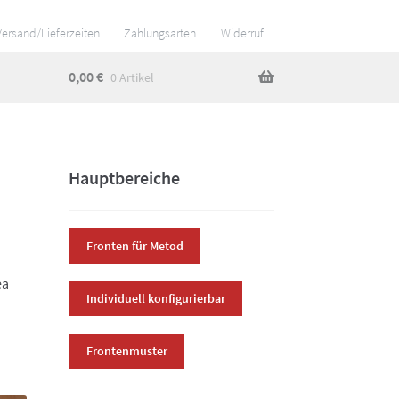
Versand/Lieferzeiten
Zahlungsarten
Widerruf
0,00
€
0 Artikel
Hauptbereiche
Fronten für Metod
ea
Individuell konfigurierbar
Frontenmuster