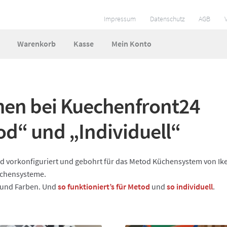
Impressum
Datenschutz
AGB
Warenkorb
Kasse
Mein Konto
ungen
Impressum
Kasse
Mein Konto
So funktionierts
men bei Kuechenfront24
 und Lieferzeiten
Warenkorb
Widerruf
Zahlungsarten
d“ und „Individuell“
nd vorkonfiguriert und gebohrt für das Metod Küchensystem von Ik
Küchensysteme.
 und Farben. Und
so funktioniert’s für Metod
und
so individuell
.